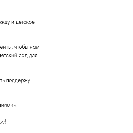
ежду и детское
енты, чтобы нам
етский сад для
ить поддержу
циями».
ье!