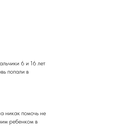
альчики 6 и 16 лет
вь попали в
на никак помочь не
дним ребенком в