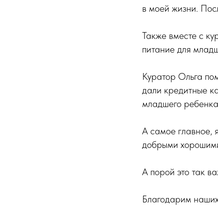
в моей жизни. Пос
Также вместе с ку
питание для младш
Куратор Ольга пом
дали кредитные ка
младшего ребенка
А самое главное, 
добрыми хорошими
А порой это так в
Благодарим наших