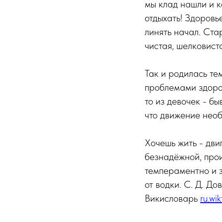
мы клад нашли и ко
отдыхать! Здоровье
линять начал. Стар
чистая, шелковиста
Так и родилась те
проблемами здоров
то из девочек - б
что движение необ
Хочешь жить - двиг
безнадёжной, прои
темпераментно и зл
от водки. С. Д. До
Викисловарь
ru.wi