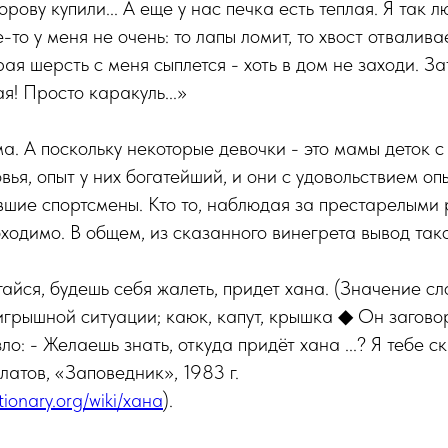
рову купили... А еще у нас печка есть теплая. Я так 
-то у меня не очень: то лапы ломит, то хвост отваливае
ая шерсть с меня сыплется - хоть в дом не заходи. За
я! Просто каракуль...»
ма. А поскольку некоторые девочки - это мамы деток 
ья, опыт у них богатейший, и они с удовольствием опы
ывшие спортсмены. Кто то, наблюдая за престарелыми 
ходимо. В общем, из сказанного винегрета вывод так
айся, будешь себя жалеть, придет хана. (Значение сло
грышной ситуации; каюк, капут, крышка ◆ Он загово
о: - Желаешь знать, откуда придёт хана ...? Я тебе с
влатов, «Заповедник», 1983 г.
ktionary.org/wiki/хана
).