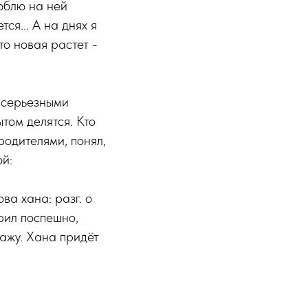
люблю на ней
тся... А на днях я
то новая растет -
с серьезными
том делятся. Кто
родителями, понял,
ой:
ва хана: разг. о
рил поспешно,
кажу. Хана придёт