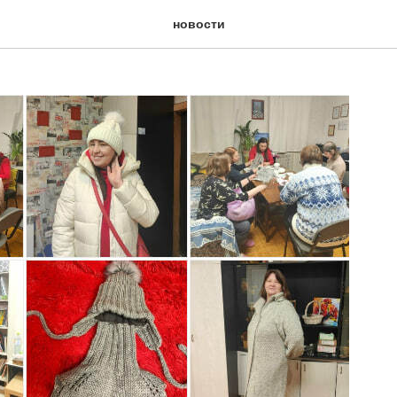
и #СемейныйКлуб
новости