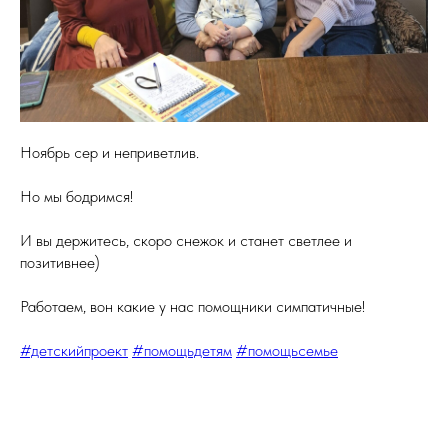
Ноябрь сер и неприветлив.
Но мы бодримся!
И вы держитесь, скоро снежок и станет светлее и
позитивнее)
Работаем, вон какие у нас помощники симпатичные!
#детскийпроект
#помощьдетям
#помощьсемье