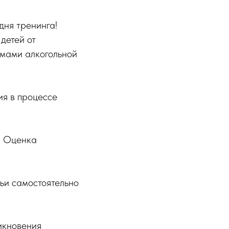
дня тренинга!
детей от
емами алкогольной
ия в процессе
. Оценка
мьи самостоятельно
икновения