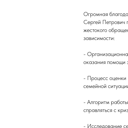
Огромная благода
Сергей Петрович п
жестокого обраще
зависимости:
- Организационна
оказания помощи 
- Процесс оценки 
семейной ситуаци
- Алгоритм работы
справляться с кри
- Исследование се