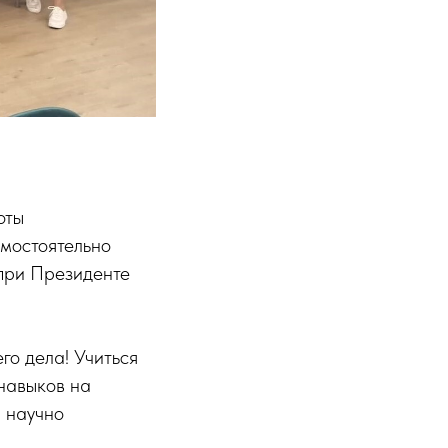
оты
мостоятельно
при Президенте
го дела! Учиться
 навыков на
и научно