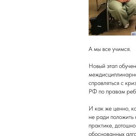
А мы все учимся.
Новый этап обуче
междисциплинарно
справляться с кри
РФ по правам реб
И как же ценно, к
не ради положить 
практике, дотошно
обоснованных алг