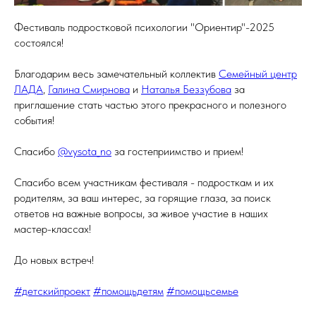
Фестиваль подростковой психологии "Ориентир"-2025
состоялся!
Благодарим весь замечательный коллектив
Семейный центр
ЛАДА
,
Галина Смирнова
и
Наталья Беззубова
за
приглашение стать частью этого прекрасного и полезного
события!
Спасибо
@vysota_no
за гостеприимство и прием!
Спасибо всем участникам фестиваля - подросткам и их
родителям, за ваш интерес, за горящие глаза, за поиск
ответов на важные вопросы, за живое участие в наших
мастер-классах!
До новых встреч!
#детскийпроект
#помощьдетям
#помощьсемье