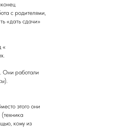
аконец
ота с родителями,
ть «дать сдачи»
д «
х.
в. Они работали
ы).
Вместо этого они
 (техника
щью, кому из