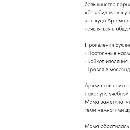
большинство парне
«безобидные» шутк
чат, куда Артёма 
появляться в обще
Проявления буллин
· Постоянные нас
· Бойкот, изоляция
· Травля в мессен
Артём стал притвор
накануне учебной 
Мама заметила, чт
теми немногими дру
Мама обратилась 