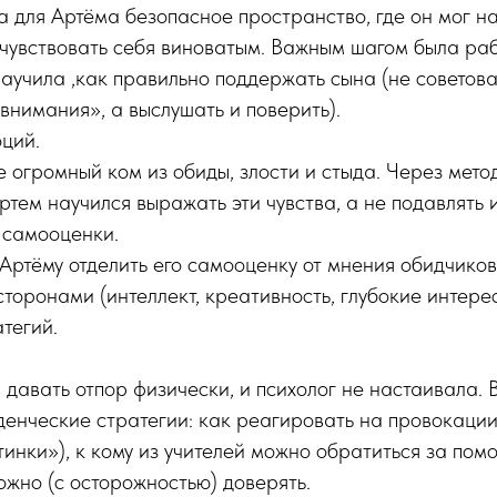
а для Артёма безопасное пространство, где он мог н
 чувствовать себя виноватым. Важным шагом была раб
научила ,как правильно поддержать сына (не советова
внимания», а выслушать и поверить).
ций.
е огромный ком из обиды, злости и стыда. Через мето
тем научился выражать эти чувства, а не подавлять и
 самооценки.
Артёму отделить его самооценку от мнения обидчико
сторонами (интеллект, креативность, глубокие интерес
тегий.
 давать отпор физически, и психолог не настаивала. 
енческие стратегии: как реагировать на провокации
инки»), к кому из учителей можно обратиться за помо
жно (с осторожностью) доверять.