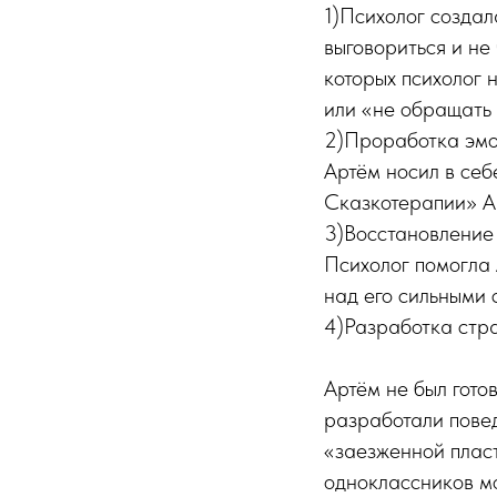
1)Психолог создал
выговориться и не
которых психолог 
или «не обращать 
2)Проработка эмо
Артём носил в себ
Сказкотерапии» Ар
3)Восстановление
Психолог помогла 
над его сильными 
4)Разработка стра
Артём не был готов
разработали повед
«заезженной пласт
одноклассников мо