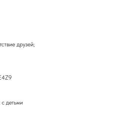
тствие друзей;
wE4Z9
 с детьми