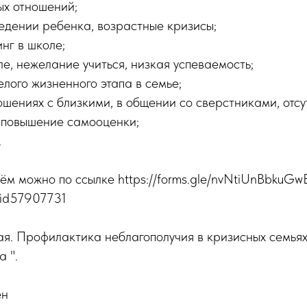
ых отношений;
едении ребенка, возрастные кризисы;
нг в школе;
ле, нежелание учиться, низкая успеваемость;
лого жизненного этапа в семье;
ошениях с близкими, в общении со сверстниками, отсу
и повышение самооценки;
.
ём можно по ссылке https://forms.gle/nvNtiUnBbkuG
m/id57907731
я. Профилактика неблагополучия в кризисных семьях
 ".
ен