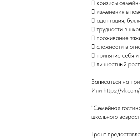
 кризисы семейн
 изменения в пов
 адаптация, булли
 трудности в шко
 проживание тяже
 сложности в отн
 принятие себя 
 личностный рост
Записаться на при
Или https://vk.co
"Семейная гостина
школьного возраста
Грант предоставл