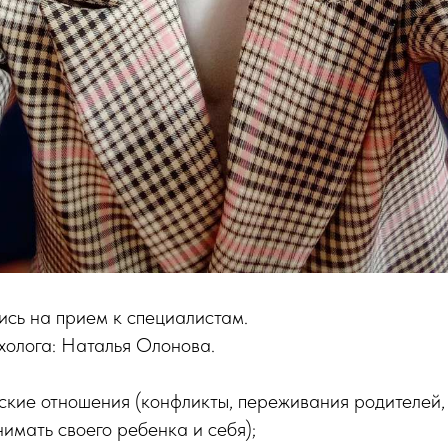
ись на прием к специалистам.
холога: Наталья Олонова.
ские отношения (конфликты, переживания родителей,
имать своего ребенка и себя);