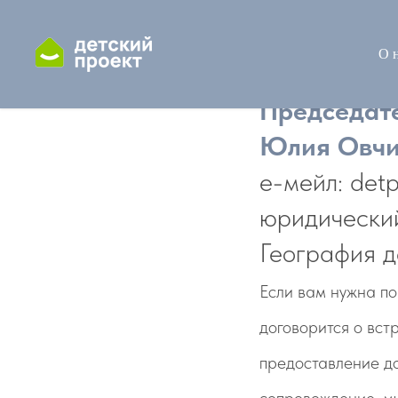
О 
Председате
Юлия Овчи
е-мейл: det
юридически
География д
Если вам нужна по
договорится о вст
предоставление до