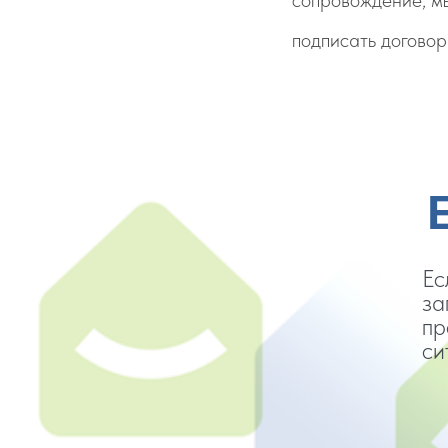
сопровождение, мы
подписать договор
Ес
за
пр
си