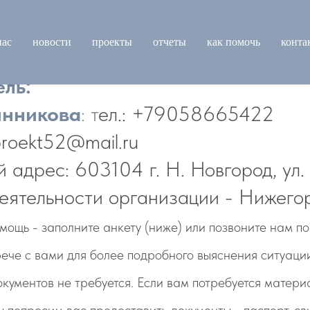
нас
новости
проекты
отчеты
как помочь
конта
ль:
нникова
:
т
ел.: +79058665422
prоekt52@mail.ru
й адрес:
603104 г. Н. Новгород, ул.
еятельности организации - Нижегор
мощь - заполните анкету (ниже) или позвоните нам п
рече с вами для более подробного выяснения ситуации
кументов не требуется. Если вам потребуется матер