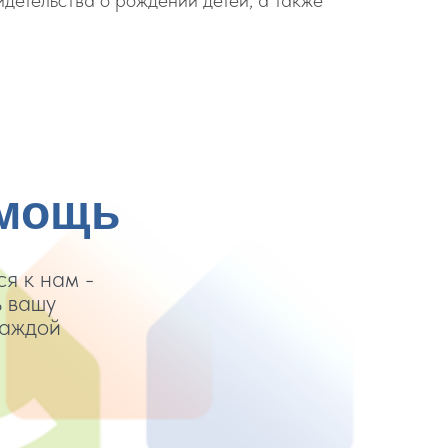
идетельства о рождении детей, а также
омощь
я к нам -
ь вашу
каждой