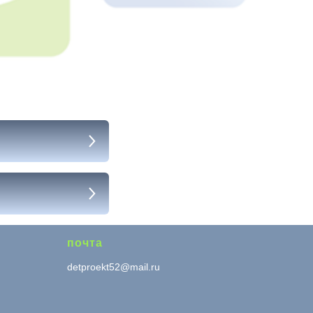
почта
detproekt52@mail.ru