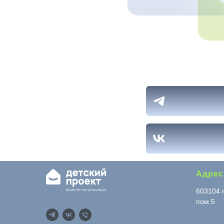
Адрес
603104 г
пом.5