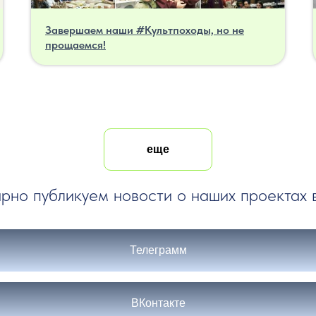
Завершаем наши #Культпоходы, но не
прощаемся!
еще
рно публикуем новости о наших проектах в
Телеграмм
ВКонтакте