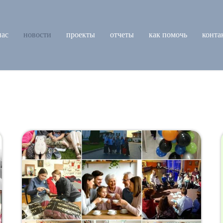
нас
новости
проекты
отчеты
как помочь
конта